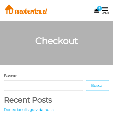
Saltar
0
al
Tu
Construcción
MENÚ
contenido
y
cobertizo.cl
Remodelación
Checkout
Buscar
Buscar
Recent Posts
Donec iaculis gravida nulla